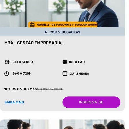
GANHE 2 POS PARA VOCE +1 PARA UM AMIGO
COM VIDEOAULAS
MBA - GESTÃO EMPRESARIAL
LATO SENSU
100% EAD
360 A 720H
2 A 12 MESES
18X R$ 86,00/Mês
18X R$ 387,00/Mês
INSCREVA-SE
SAIBA MAIS