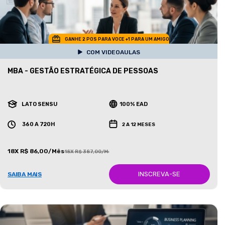
GANHE 2 POS PARA VOCE +1 PARA UM AMIGO
COM VIDEOAULAS
MBA - GESTÃO ESTRATÉGICA DE PESSOAS
LATO SENSU
100% EAD
360 A 720H
2 A 12 MESES
18X R$ 86,00/Mês
18X R$ 387,00/Mês
INSCREVA-SE
SAIBA MAIS