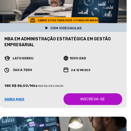
GANHE 2 POS PARA VOCE +1 PARA UM AMIGO
COM VIDEOAULAS
MBA EM ADMINISTRAÇÃO ESTRATÉGICA EM GESTÃO
EMPRESARIAL
LATO SENSU
100% EAD
360 A 720H
2 A 12 MESES
18X R$ 86,00/Mês
18X R$ 387,00/Mês
INSCREVA-SE
SAIBA MAIS