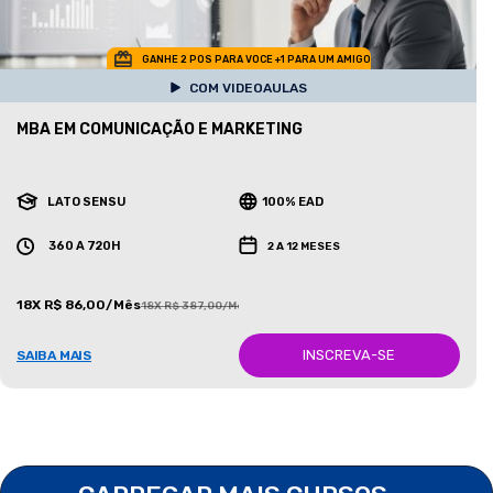
GANHE 2 POS PARA VOCE +1 PARA UM AMIGO
COM VIDEOAULAS
MBA EM COMUNICAÇÃO E MARKETING
LATO SENSU
100% EAD
360 A 720H
2 A 12 MESES
18X R$ 86,00/Mês
18X R$ 387,00/Mês
INSCREVA-SE
SAIBA MAIS