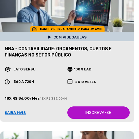
GANHE 2 POS PARA VOCE +1 PARA UM AMIGO
COM VIDEOAULAS
MBA - CONTABILIDADE: ORÇAMENTOS, CUSTOS E
FINANÇAS NO SETOR PÚBLICO
LATO SENSU
100% EAD
360 A 720H
2 A 12 MESES
18X R$ 86,00/Mês
18X R$ 387,00/Mês
INSCREVA-SE
SAIBA MAIS