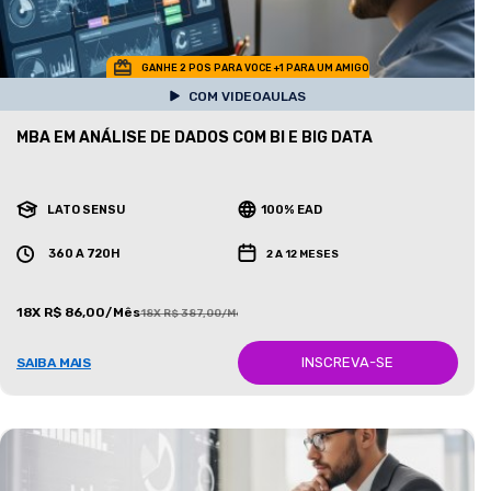
GANHE 2 POS PARA VOCE +1 PARA UM AMIGO
COM VIDEOAULAS
MBA EM ANÁLISE DE DADOS COM BI E BIG DATA
LATO SENSU
100% EAD
360 A 720H
2 A 12 MESES
18X R$ 86,00/Mês
18X R$ 387,00/Mês
INSCREVA-SE
SAIBA MAIS