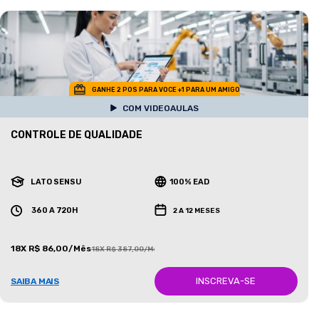
GANHE 2 POS PARA VOCE +1 PARA UM AMIGO
COM VIDEOAULAS
CONTROLE DE QUALIDADE
LATO SENSU
100% EAD
360 A 720H
2 A 12 MESES
18X R$ 86,00/Mês
18X R$ 387,00/Mês
INSCREVA-SE
SAIBA MAIS