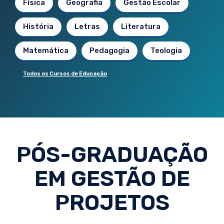
Física
Geografia
Gestão Escolar
História
Letras
Literatura
Matemática
Pedagogia
Teologia
Todos os Cursos de Educação
PÓS-GRADUAÇÃO
EM GESTÃO DE
PROJETOS