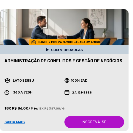
GANHE 2 POS PARA VOCE +1 PARA UM AMIGO
COM VIDEOAULAS
ADMINISTRAÇÃO DE CONFLITOS E GESTÃO DE NEGÓCIOS
LATO SENSU
100% EAD
360 A 720H
2 A 12 MESES
18X R$ 86,00/Mês
18X R$ 387,00/Mês
INSCREVA-SE
SAIBA MAIS