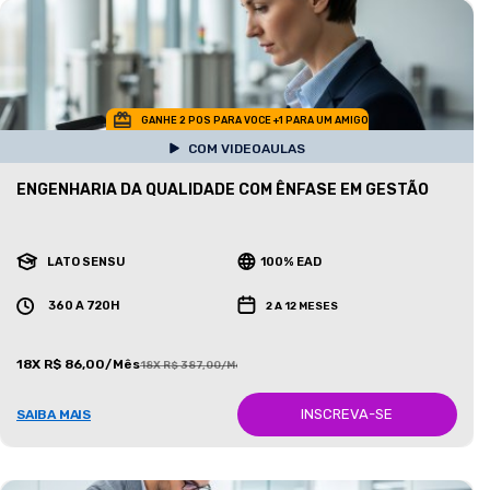
GANHE 2 POS PARA VOCE +1 PARA UM AMIGO
COM VIDEOAULAS
ENGENHARIA DA QUALIDADE COM ÊNFASE EM GESTÃO
LATO SENSU
100% EAD
360 A 720H
2 A 12 MESES
18X R$ 86,00/Mês
18X R$ 387,00/Mês
INSCREVA-SE
SAIBA MAIS