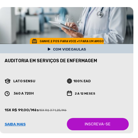
GANHE 2 POS PARA VOCE +1 PARA UM AMIGO
COM VIDEOAULAS
AUDITORIA EM SERVIÇOS DE ENFERMAGEM
LATO SENSU
100% EAD
360 A 720H
2 A 12 MESES
15X R$ 99,00/Mês
15X R$ 371,25/Mês
INSCREVA-SE
SAIBA MAIS