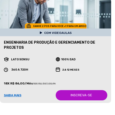
GANHE 2 POS PARA VOCE +1 PARA UM AMIGO
COM VIDEOAULAS
ENGENHARIA DE PRODUÇÃO E GERENCIAMENTO DE
PROJETOS
LATO SENSU
100% EAD
360 A 720H
2 A 12 MESES
18X R$ 86,00/Mês
18X R$ 387,00/Mês
INSCREVA-SE
SAIBA MAIS