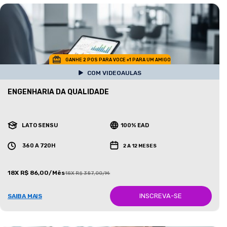
GANHE 2 POS PARA VOCE +1 PARA UM AMIGO
COM VIDEOAULAS
ENGENHARIA DA QUALIDADE
LATO SENSU
100% EAD
360 A 720H
2 A 12 MESES
18X R$ 86,00/Mês
18X R$ 387,00/Mês
INSCREVA-SE
SAIBA MAIS