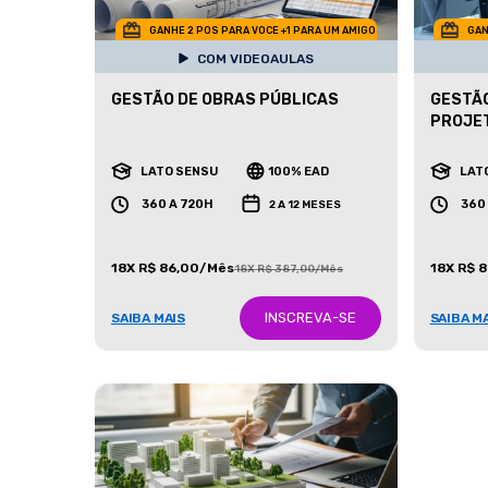
GANHE 2 POS PARA VOCE +1 PARA UM AMIGO
GAN
COM VIDEOAULAS
GESTÃO DE OBRAS PÚBLICAS
GESTÃO
PROJET
LATO SENSU
100% EAD
LAT
360 A 720H
360
2 A 12 MESES
18X R$ 86,00/Mês
18X R$ 
18X R$ 387,00/Mês
INSCREVA-SE
SAIBA MAIS
SAIBA M