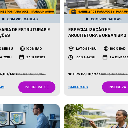
HE 2 POS PARA VOCE +1 PARA UM AMIGO
GANHE 2 POS PARA VOCE +1 PARA U
COM VIDEOAULAS
COM VIDEOAULAS
ARIA DE ESTRUTURAS E
ESPECIALIZAÇÃO EM
ÇÕES
ARQUITETURA E URBANISMO
O SENSU
100% EAD
LATO SENSU
100% EAD
 A 720H
360 A 420H
2 A 12 MESES
2 A 12 MESE
86,00/Mês
18X R$ 86,00/Mês
18X R$ 387,00/Mês
18X R$ 387,00/Mê
INSCREVA-SE
INSCREVA
AIS
SAIBA MAIS