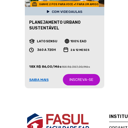
GANHE 2 POS PARA VOCE +1 PARA UM AMIGO
COM VIDEOAULAS
PLANEJAMENTO URBANO
SUSTENTÁVEL
LATO SENSU
100% EAD
360 A 720H
2 A 12 MESES
18X R$ 86,00/Mês
18X R$ 387,00/Mês
INSCREVA-SE
SAIBA MAIS
INSTIT