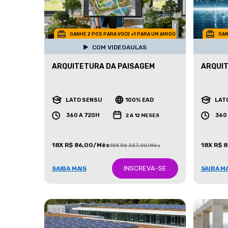
GANHE 2 POS PARA VOCE +1 PARA UM AMIGO
GAN
COM VIDEOAULAS
ARQUITETURA DA PAISAGEM
ARQUIT
LATO SENSU
100% EAD
LAT
360 A 720H
360
2 A 12 MESES
18X R$ 86,00/Mês
18X R$ 
18X R$ 387,00/Mês
INSCREVA-SE
SAIBA MAIS
SAIBA M