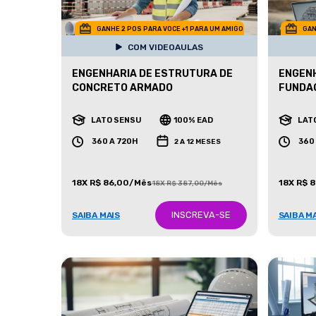
GANHE 2 POS PARA VOCE +1 PARA UM AMIGO
GAN
COM VIDEOAULAS
ENGENHARIA DE ESTRUTURA DE
ENGENH
CONCRETO ARMADO
FUNDA
LATO SENSU
100% EAD
LAT
360 A 720H
360
2 A 12 MESES
18X R$ 86,00/Mês
18X R$ 
18X R$ 387,00/Mês
INSCREVA-SE
SAIBA MAIS
SAIBA M