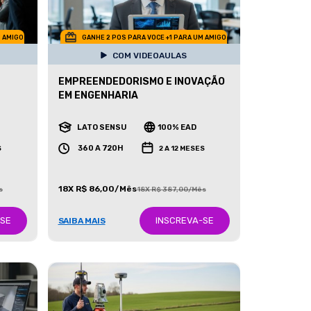
M AMIGO
GANHE 2 POS PARA VOCE +1 PARA UM AMIGO
COM VIDEOAULAS
EMPREENDEDORISMO E INOVAÇÃO
EM ENGENHARIA
LATO SENSU
100% EAD
360 A 720H
S
2 A 12 MESES
18X R$ 86,00/Mês
s
18X R$ 387,00/Mês
-SE
INSCREVA-SE
SAIBA MAIS