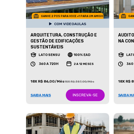
GANHE 2 POS PARA VOCE +1 PARA UM AMIGO
GAN
COM VIDEOAULAS
ARQUITETURA, CONSTRUÇÃO E
AUDITO
GESTÃO DE EDIFICAÇÕES
NA CON
SUSTENTÁVEIS
LATO SENSU
100% EAD
LAT
360 A 720H
360
2 A 12 MESES
18X R$ 86,00/Mês
18X R$ 
18X R$ 387,00/Mês
INSCREVA-SE
SAIBA MAIS
SAIBA M