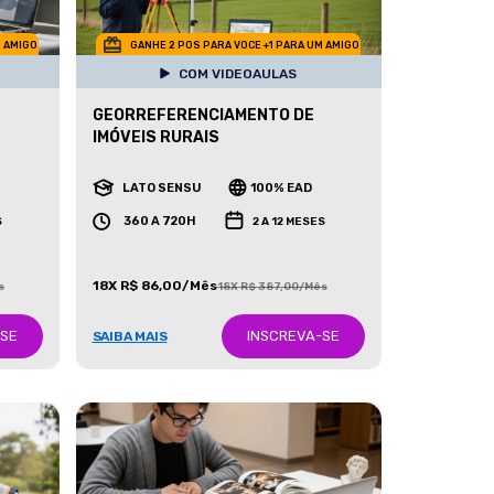
M AMIGO
GANHE 2 POS PARA VOCE +1 PARA UM AMIGO
COM VIDEOAULAS
GEORREFERENCIAMENTO DE
IMÓVEIS RURAIS
LATO SENSU
100% EAD
360 A 720H
S
2 A 12 MESES
18X R$ 86,00/Mês
s
18X R$ 387,00/Mês
-SE
INSCREVA-SE
SAIBA MAIS