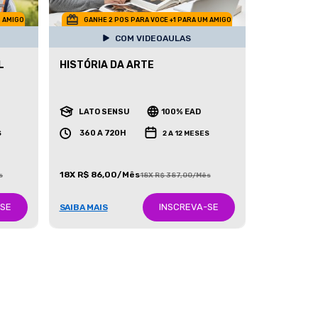
M AMIGO
GANHE 2 POS PARA VOCE +1 PARA UM AMIGO
COM VIDEOAULAS
L
HISTÓRIA DA ARTE
LATO SENSU
100% EAD
360 A 720H
S
2 A 12 MESES
18X R$ 86,00/Mês
s
18X R$ 387,00/Mês
-SE
INSCREVA-SE
SAIBA MAIS