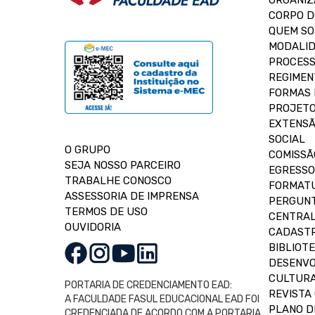
ORGANIZ
CORPO 
QUEM S
MODALID
PROCESS
REGIMEN
FORMAS 
PROJETO
EXTENSÃ
SOCIAL
O GRUPO
COMISSÃ
SEJA NOSSO PARCEIRO
EGRESSO
TRABALHE CONOSCO
FORMAT
ASSESSORIA DE IMPRENSA
PERGUNT
TERMOS DE USO
CENTRAL
OUVIDORIA
CADASTR
BIBLIOT
DESENVO
CULTUR
PORTARIA DE CREDENCIAMENTO EAD:
REVISTA 
A FACULDADE FASUL EDUCACIONAL EAD FOI
PLANO D
CREDENCIADA DE ACORDO COM A PORTARIA