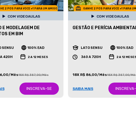
HE 2 POS PARA VOCE +1 PARA UM AMIGO
GANHE 2 POS PARA VOCE +1 PARA U
COM VIDEOAULAS
COM VIDEOAULAS
 E MODELAGEM DE
GESTÃO E PERÍCIA AMBIENTA
OS EM BIM
O SENSU
100% EAD
LATO SENSU
100% EAD
 A 420H
360 A 720H
2 A 12 MESES
2 A 12 MESE
86,00/Mês
18X R$ 86,00/Mês
18X R$ 387,00/Mês
18X R$ 387,00/Mê
INSCREVA-SE
INSCREVA
AIS
SAIBA MAIS