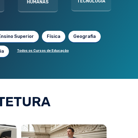
TECNOLOGIA
HUMANAS
Ensino Superior
Física
Geografia
ia
Todos os Cursos de Educação
TETURA