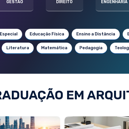
GESTÃO
DIREITO
ENGENHARIA
Especial
Educação Física
Ensino a Distância
Literatura
Matemática
Pedagogia
Teolog
RADUAÇÃO EM ARQUI