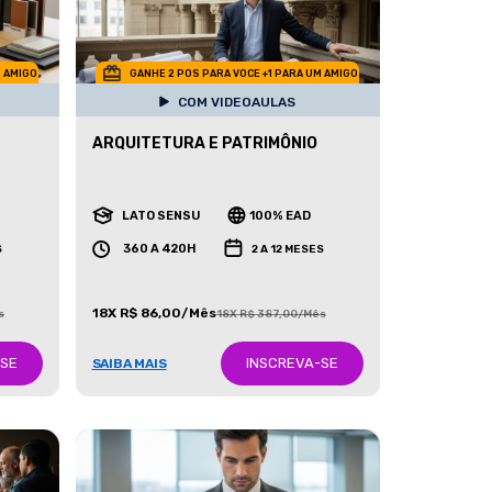
M AMIGO
GANHE 2 POS PARA VOCE +1 PARA UM AMIGO
COM VIDEOAULAS
ARQUITETURA E PATRIMÔNIO
LATO SENSU
100% EAD
360 A 420H
S
2 A 12 MESES
18X R$ 86,00/Mês
s
18X R$ 387,00/Mês
-SE
INSCREVA-SE
SAIBA MAIS