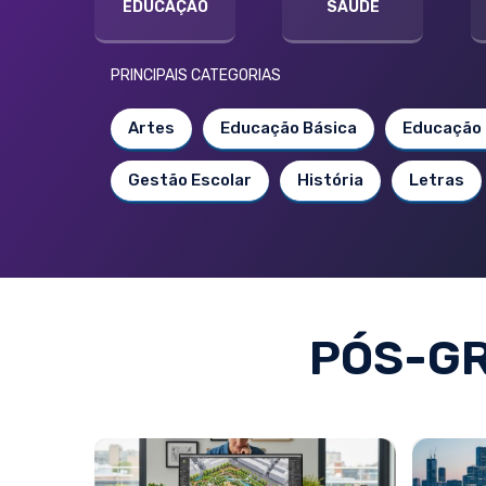
EDUCAÇÃO
SAÚDE
PRINCIPAIS CATEGORIAS
Artes
Educação Básica
Educação 
Gestão Escolar
História
Letras
PÓS-G