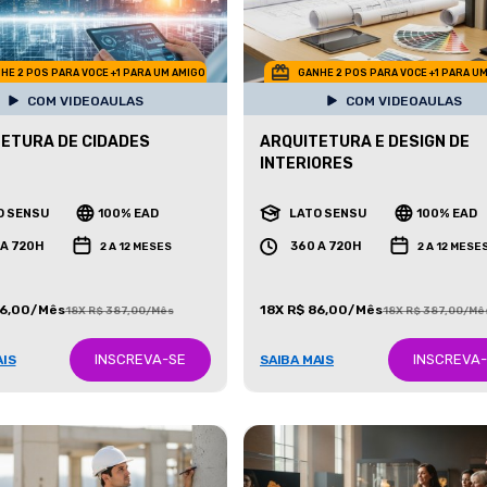
HE 2 POS PARA VOCE +1 PARA UM AMIGO
GANHE 2 POS PARA VOCE +1 PARA U
COM VIDEOAULAS
COM VIDEOAULAS
ETURA DE CIDADES
ARQUITETURA E DESIGN DE
INTERIORES
O SENSU
100% EAD
LATO SENSU
100% EAD
 A 720H
360 A 720H
2 A 12 MESES
2 A 12 MESE
86,00/Mês
18X R$ 86,00/Mês
18X R$ 387,00/Mês
18X R$ 387,00/Mê
INSCREVA-SE
INSCREVA
AIS
SAIBA MAIS