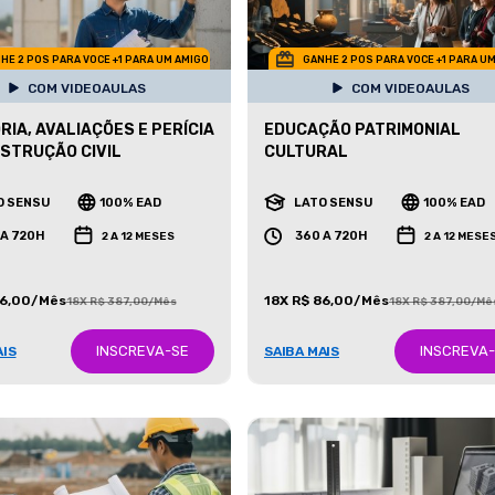
HE 2 POS PARA VOCE +1 PARA UM AMIGO
GANHE 2 POS PARA VOCE +1 PARA U
COM VIDEOAULAS
COM VIDEOAULAS
RIA, AVALIAÇÕES E PERÍCIA
EDUCAÇÃO PATRIMONIAL
STRUÇÃO CIVIL
CULTURAL
O SENSU
100% EAD
LATO SENSU
100% EAD
 A 720H
360 A 720H
2 A 12 MESES
2 A 12 MESE
86,00/Mês
18X R$ 86,00/Mês
18X R$ 387,00/Mês
18X R$ 387,00/Mê
INSCREVA-SE
INSCREVA
AIS
SAIBA MAIS